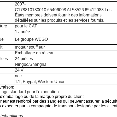
2007-
G178810130010 65406008 AL58526 65412083 Les
États membres doivent fournir des informations
détaillées sur les produits et les services fournis.
ture
pour le CAT
1 année
ue
Le groupe WEGO
it
moteur souffleur
Emballage en réseau
èces
24 pièces
Ningbo/Shanghai
24 V
noir
T/T, Paypal, Western Union
vraison:
lage standard pour l'exportation
 d'emballage ou de la marque propre du client
rieur est renforcé par des sangles qui peuvent assurer la sécurit
expédier par la compagnie de transport désignée par les client
 échantillons