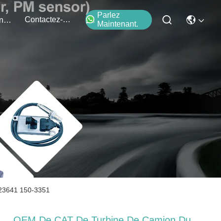
Parlez
Contactez-Nous
Événements
Maintenant.
123641 150-3351
OEM De CAT De Turbine De Camion Du