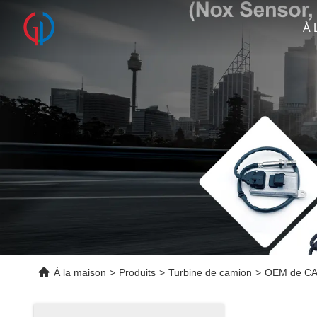
À 
À la maison
>
Produits
>
Turbine de camion
>
OEM de CAT