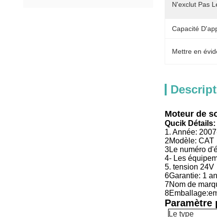
N'exclut Pas L
Capacité D'ap
Mettre en évid
Descript
Moteur de s
Qucik Détails:
1. Année: 2007
2Modèle: CAT
3Le numéro d'
4- Les équipem
5. tension 24V
6Garantie: 1 a
7Nom de mar
8Emballage:emb
Paramètre p
Le type