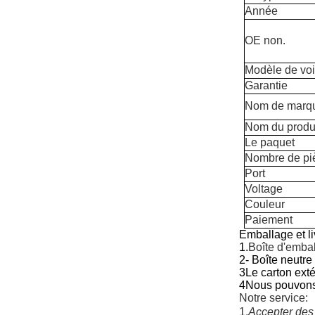
Année
OE non.
Modèle de voi
Garantie
Nom de marq
Nom du produ
Le paquet
Nombre de pi
Port
Voltage
Couleur
Paiement
Emballage et li
1.
Boîte d'embal
2- Boîte neutre
3Le carton exté
4Nous pouvons 
Notre service:
1.
Accepter des