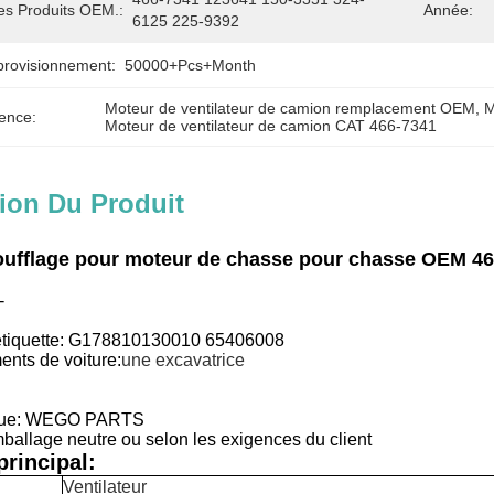
es Produits OEM.:
Année:
6125 225-9392
provisionnement:
50000+Pcs+Month
Moteur de ventilateur de camion remplacement OEM
, 
M
ence:
Moteur de ventilateur de camion CAT 466-7341
ion Du Produit
oufflage pour moteur de chasse pour chasse OEM 46
-
étiquette: G178810130010 65406008
ents de voiture:
une excavatrice
n
que: WEGO PARTS
allage neutre ou selon les exigences du client
rincipal:
Ventilateur