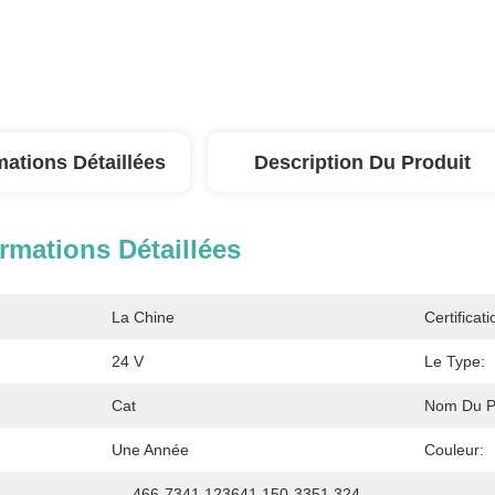
mations Détaillées
Description Du Produit
rmations Détaillées
La Chine
Certificati
24 V
Le Type:
Cat
Nom Du Pr
Une Année
Couleur:
466-7341 123641 150-3351 324-