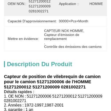
51271200012 
OEM NON.:
Application ::
HOMME
51271200009 
0281002271
Capacité D'approvisionnement:
30000+Pcs+Month
CAPTEUR NOX HOMME
, 
Capteur d'émission de 
Mettre en évidence:
remplacement
, 
Contrôle des émissions des camions
Description Du Produit
Capteur de position de vilebrequin de camion
pour le camion 51271200006 de l'HOMME
51271200012 51271200009 0281002271
Détails rapides :
1.
OE NON :
51271200006 51271200012 51271200009
0281002271
2. Années : 1972-1997,1987-2001
3.
garantie : 1 an