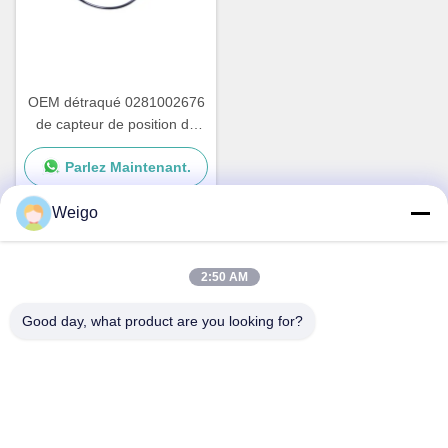
OEM détraqué 0281002676
de capteur de position de
vilebrequin de DAF Truck
Parlez Maintenant.
XF105 1607436
Weigo
Contact rapide
2:50 AM
Good day, what product are you looking for?
Adresse
Zone d'industrie de Xi'ao, ville de Ruian, Zhejiang pro, Chine
325200
Tél
86-18100162701