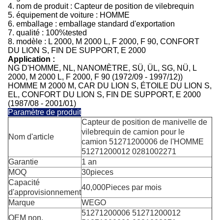
4.
nom de produit :
Capteur de position de vilebrequin
5.
équipement de voiture :
HOMME
6.
emballage :
emballage standard d'exportation
7.
qualité :
100%tested
8.
modèle :
L 2000, M 2000 L, F 2000, F 90, CONFORT
DU LION S, FIN DE SUPPORT, E 2000
Application :
NG D'HOMME, NL, NANOMÈTRE, SÜ, ÜL, SG, NÜ, L
2000, M 2000 L, F 2000, F 90 (1972/09 - 1997/12))
HOMME M 2000 M, CAR DU LION S, ÉTOILE DU LION S,
EL, CONFORT DU LION S, FIN DE SUPPORT, E 2000
(1987/08 - 2001/01)
Paramètre de produit
Capteur de position de manivelle de
vilebrequin de camion pour le
Nom d'article
camion 51271200006 de l'HOMME
51271200012 0281002271
Garantie
1 an
MOQ
30pieces
Capacité
40,000Pieces par mois
d'approvisionnement
Marque
WEGO
51271200006 51271200012
OEM non.