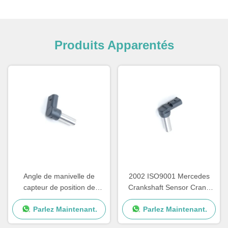
Produits Apparentés
Angle de manivelle de
2002 ISO9001 Mercedes
capteur de position de
Crankshaft Sensor Crank
vilebrequin de 2004 camions
0011532120 A0011532120
Parlez Maintenant.
Parlez Maintenant.
pour Mercedes Benz
0011533120