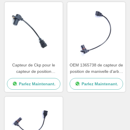
Capteur de Ckp pour le
OEM 1365738 de capteur de
capteur de position
position de manivelle d'arbre
500306772 de vilebrequin
à cames de camion des CF
Parlez Maintenant.
Parlez Maintenant.
d'angle d'Iveco 82017874
75 de DAF 0281002408
162916