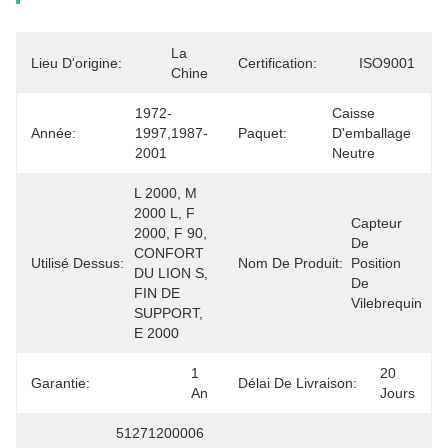
La 
Lieu D'origine:
Certification:
ISO9001
Chine
1972-
Caisse 
Année:
1997,1987-
Paquet:
D'emballage 
2001
Neutre
L 2000, M 
2000 L, F 
Capteur 
2000, F 90, 
De 
CONFORT 
Utilisé Dessus:
Nom De Produit:
Position 
DU LION S, 
De 
FIN DE 
Vilebrequin
SUPPORT, 
E 2000
1 
20 
Garantie:
Délai De Livraison:
An
Jours
51271200006 