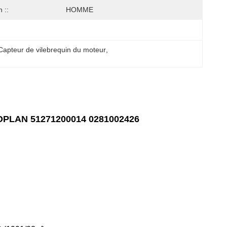
 ::
HOMME
apteur de vilebrequin du moteur
, 
e
NEOPLAN 51271200014 0281002426