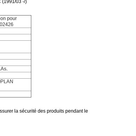
1991/03 -/)
ion pour
02426
.As.
EOPLAN
ssurer la sécurité des produits pendant le