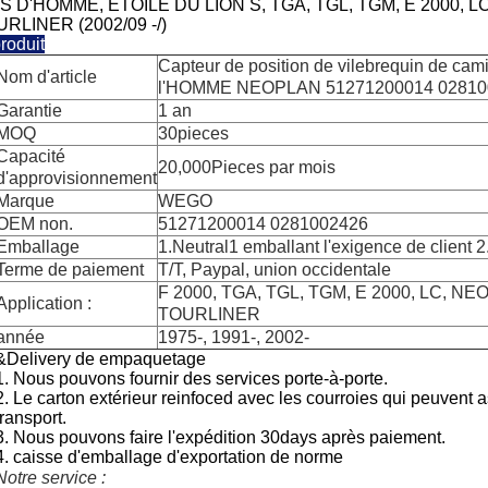
 D'HOMME, ÉTOILE DU LION S, TGA, TGL, TGM, E 2000, LC (
LINER (2002/09 -/)
roduit
Capteur de position de vilebrequin de cam
Nom d'article
l'HOMME NEOPLAN 51271200014 02810
Garantie
1 an
MOQ
30pieces
Capacité
20,000Pieces par mois
d'approvisionnement
Marque
WEGO
OEM non.
51271200014 0281002426
Emballage
1.Neutral1 emballant l'exigence de client 2
Terme de paiement
T/T, Paypal, union occidentale
F 2000, TGA, TGL, TGM, E 2000, LC, N
Application :
TOURLINER
année
1975-, 1991-, 2002-
&Delivery de empaquetage
1. Nous pouvons fournir des services porte-à-porte.
2.
Le carton extérieur reinfoced avec les courroies qui peuvent a
transport.
3. Nous pouvons faire l'expédition 30days après paiement.
4. caisse d'emballage d'exportation de norme
Notre service :