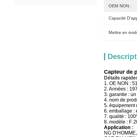
OEM NON.:
Capacité D'ap
Mettre en évid
Descript
Capteur de 
Détails rapides
1.
OE NON :
5
2. Années : 197
3.
garantie : un
4.
nom de produ
5.
équipement d
6.
emballage :
7.
qualité :
100
8.
modèle :
F 2
Application :
NG D'HOMME, S