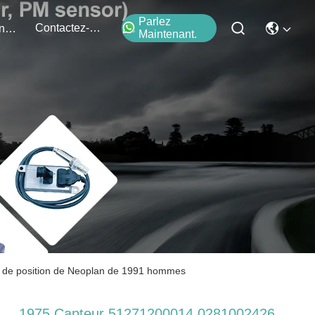
Parlez
Contactez-Nous
Événements
Maintenant.
 de position de Neoplan de 1991 hommes
1975 Capteur 51271200014 0281002426