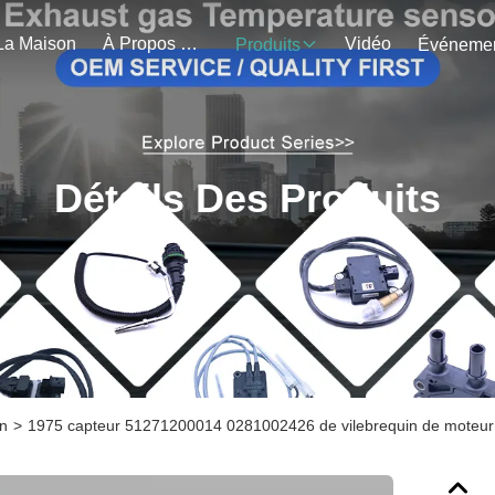
La Maison
À Propos De Nous
Vidéo
Produits
Détails Des Produits
in
>
1975 capteur 51271200014 0281002426 de vilebrequin de moteur