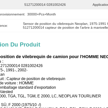
51271200014 0281002426
Application
provisionnement:
30000+Pcs+Month
Sensor de position du vilebrequin Neoplan
, 
1975-1991 C
ence:
51271200014 capteur de position de l'arbre à manivell
ion Du Produit
position de vilebrequin de camion pour l'HOMME 
 :
1271200014 0281002426
5-, 1991-, 2002-
 an
it :
Capteur de position de vilebrequin
e voiture :
HOMME
emballage standard d'exportation
%tested
000, TGA, TGL, TGM, E 2000, LC, NEOPLAN TOURLINER
Ü, F 2000 (1975/10 -/)