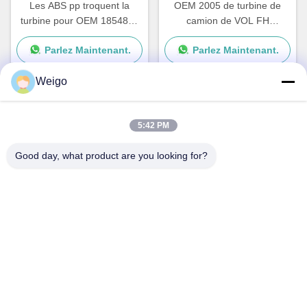
Les ABS pp troquent la
OEM 2005 de turbine de
turbine pour OEM 1854876
camion de VOL FH
de série de Scania G P R
84223449 82349000
Parlez Maintenant.
Parlez Maintenant.
2195206 1854877
7482349000
DDSC003TT
Weigo
Contact rapide
5:42 PM
Good day, what product are you looking for?
Adresse
Zone d'industrie de Xi'ao, ville de Ruian, Zhejiang pro, Chine
325200
Tél
86-18100162701
E-mail
Sales@wegoparts.com