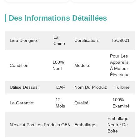
Des Informations Détaillées
La 
Lieu D'origine:
Certification:
ISO9001
Chine
Pour Les 
100% 
Appareils 
Condition:
Modèle:
Neuf
À Moteur 
Électrique
Utilisé Dessus:
DAF
Nom Du Produit:
Turbine
12 
100% 
La Garantie:
Qualité:
Mois
Examiné
Emballage 
2130609 
N'exclut Pas Les Produits OEM.:
Emballage:
Neutre De 
2318730
Boîte