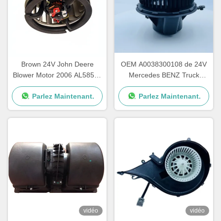
Brown 24V John Deere
OEM A0038300108 de 24V
Blower Motor 2006 AL58527
Mercedes BENZ Truck
62412082 une garantie d'an
Blower Motor AXOR ATEGO
Parlez Maintenant.
Parlez Maintenant.
vidéo
vidéo