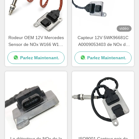
vidéo
Rodeur OEM 12V Mercedes
Capteur 12V 5WK96681C
Sensor de NOx W166 W172
A0009053403 de NOx de
W205 W221 W212 C300
voiture de Mercedes E400
Parlez Maintenant.
Parlez Maintenant.
ML350
E350
Le détecteur de NOx de la
ISO9001 Capteur noir de