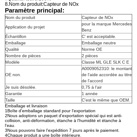
8.
Nom du produit:
Capteur de NOx
Paramètre principal:
Nom du produit
Capteur de NOx
pour la marque Mercedes
Application du projet
Benz
Échantillon
C' est acceptable.
Emballage
Emballage neutre
Qualité
Norme OE
Nombre de pièces
2 pièces
Modèle
Classe ML GLE SLK C E
A0009052310: le montant
OE non.
de l'aide accordée au titre
de l'accord
Je suis désolée.
0,75 à l'air
Garantie
1 année
Taille
C'est le même que OEM.
Emballage et livraison
1Boîte d'emballage standard pour l'exportation
2Nous adoptons un paquet d'exportation spécial qui est anti-
collision, anti-déformation, étanche à l'humidité et étanche à
l'eau.
3Nous pouvons faire l'expédition 7 jours après le paiement.
4Chaque produit a une boîte intérieure.