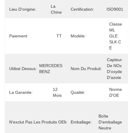
La 
Lieu D'origine:
Certification:
ISO9001
Chine
Classe 
ML 
Paiement:
TT
Modèle:
GLE 
SLK C 
E
Capteur 
MERCEDES 
De NOx 
Utilisé Dessus:
Nom Du Produit:
BENZ
D'oxyde 
D'azote
12 
Norme 
La Garantie:
Qualité:
Mois
D'OE
A0009052310: 
Le Montant De 
Boîte 
L'aide 
N'exclut Pas Les Produits OEM.:
Emballage:
D'emballage 
Accordée Au 
Neutre
Titre De 