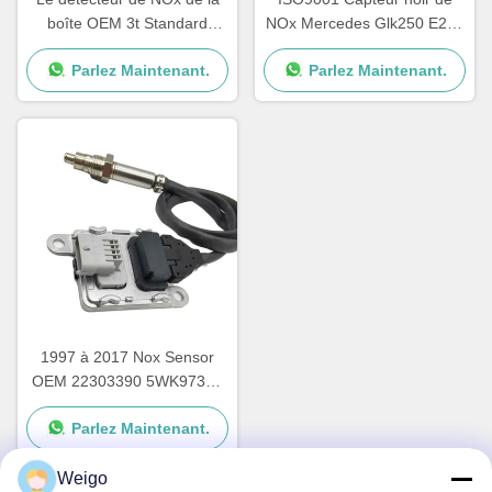
boîte OEM 3t Standard
NOx Mercedes Glk250 E250
Sprinter 12V A0009050008
OEM 5WK96682A
Parlez Maintenant.
Parlez Maintenant.
5WK96681D
A0009057000
1997 à 2017 Nox Sensor
OEM 22303390 5WK97367
pour le VOL XC40 SUV
Parlez Maintenant.
Weigo