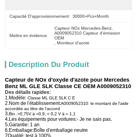
L'accord
Capacité D'approvisionnement:
30000+Pcs+Month
Capteur NOx Mercedes-Benz
, 
A0009052310 Capteur d'émission 
Mettre en évidence:
OEM
, 
Moniteur d'azote
Description Du Produit
Capteur de NOx d'oxyde d'azote pour Mercedes
Benz ML GLE SLK Classe CE OEM A0009052310
Des détails rapides:
1.
Modèle:
Classe ML GLE SLK C E
2.
Nom de l'établissement:
A0009052310: le montant de l'aide
accordée au titre de l'accord
3.
Bin.:>0,75V à =0,9; < 0,2 V à = 1,1
4.
Les équipements pour voitures:
- Je ne sais pas.
5.
Garantie: 1 an
6.
Emballage:
Boîte d'emballage neutre
7Qualité: test à 100%