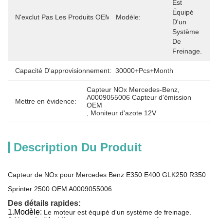
Est 
A0009055006 
Équipé 
N'exclut Pas Les Produits OEM.:
Modèle:
Les États 
D'un 
Membres
Système 
De 
Freinage.
Capacité D'approvisionnement:
30000+Pcs+Month
Capteur NOx Mercedes-Benz
, 
A0009055006 Capteur d'émission 
Mettre en évidence:
OEM
, 
Moniteur d'azote 12V
Description Du Produit
Capteur de NOx pour Mercedes Benz E350 E400 GLK250 R350
Sprinter 2500 OEM A0009055006
Des détails rapides:
1.
Modèle:
Le moteur est équipé d'un système de freinage.