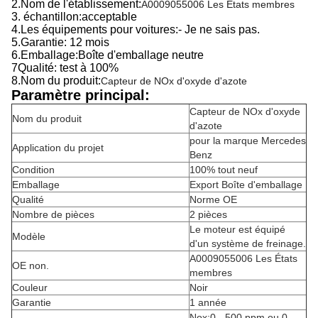
2.
Nom de l'établissement:
A0009055006 Les États membres
3. échantillon:acceptable
4.
Les équipements pour voitures:
- Je ne sais pas.
5.
Garantie: 12 mois
6.
Emballage:
Boîte d'emballage neutre
7Qualité: test à 100%
8.
Nom du produit:
Capteur de NOx d'oxyde d'azote
Paramètre principal:
Capteur de NOx d'oxyde
Nom du produit
d'azote
pour la marque Mercedes
Application du projet
Benz
Condition
100% tout neuf
Emballage
Export Boîte d'emballage
Qualité
Norme OE
Nombre de pièces
2 pièces
Le moteur est équipé
Modèle
d'un système de freinage.
A0009055006 Les États
OE non.
membres
Couleur
Noir
Garantie
1 année
Nox:0 - 500 ppm ou 0-