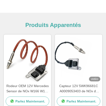
Produits Apparentés
vidéo
Rodeur OEM 12V Mercedes
Capteur 12V 5WK96681C
Sensor de NOx W166 W172
A0009053403 de NOx de
W205 W221 W212 C300
voiture de Mercedes E400
Parlez Maintenant.
Parlez Maintenant.
ML350
E350