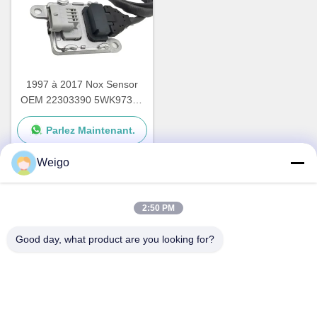
1997 à 2017 Nox Sensor
OEM 22303390 5WK97367
pour le VOL XC40 SUV
Parlez Maintenant.
Weigo
Contact rapide
2:50 PM
Good day, what product are you looking for?
Adresse
Zone d'industrie de Xi'ao, ville de Ruian, Zhejiang pro, Chine
325200
Tél