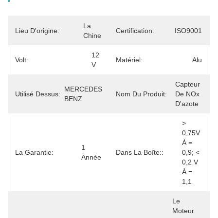
La 
Lieu D'origine:
Certification:
ISO9001
Chine
12 
Volt:
Matériel:
Alu
V
Capteur 
MERCEDES 
Utilisé Dessus:
Nom Du Produit:
De NOx 
BENZ
D'azote
> 
0,75V 
À = 
1 
La Garantie:
Dans La Boîte::
0,9; < 
Année
0,2 V 
À = 
1,1
Le 
Moteur 