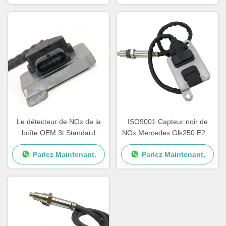
Le détecteur de NOx de la
ISO9001 Capteur noir de
boîte OEM 3t Standard
NOx Mercedes Glk250 E250
Sprinter 12V A0009050008
OEM 5WK96682A
Parlez Maintenant.
Parlez Maintenant.
5WK96681D
A0009057000