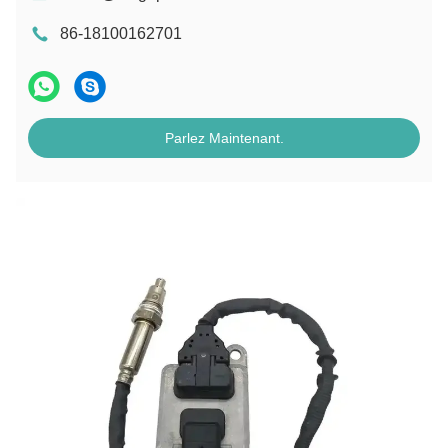
86-18100162701
Parlez Maintenant.