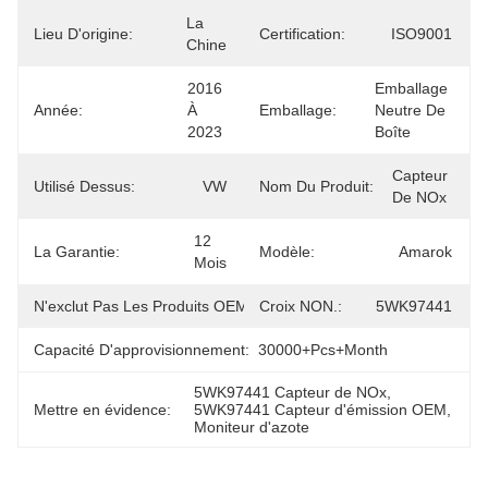
La 
Lieu D'origine:
Certification:
ISO9001
Chine
2016 
Emballage 
Année:
À 
Emballage:
Neutre De 
2023
Boîte
Capteur 
Utilisé Dessus:
VW
Nom Du Produit:
De NOx
12 
La Garantie:
Modèle:
Amarok
Mois
N'exclut Pas Les Produits OEM.:
Croix NON.:
059907807N
5WK97441
Capacité D'approvisionnement:
30000+Pcs+Month
5WK97441 Capteur de NOx
, 
Mettre en évidence:
5WK97441 Capteur d'émission OEM
, 
Moniteur d'azote