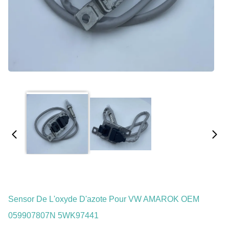
Sensor De L'oxyde D'azote Pour VW AMAROK OEM
059907807N 5WK97441