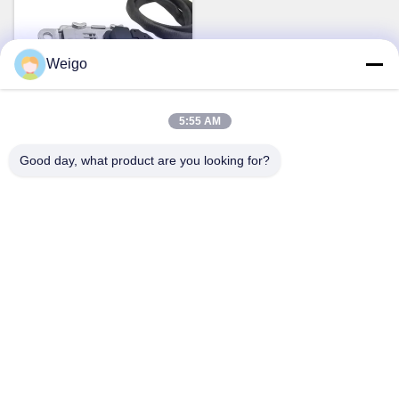
Weigo
5:55 AM
1997 à 2017 Nox Sensor
OEM 22303390 5WK97367
Good day, what product are you looking for?
pour le VOL XC40 SUV
Parlez Maintenant.
Contact rapide
Adresse
Zone d'industrie de Xi'ao, ville de Ruian, Zhejiang pro, Chine
325200