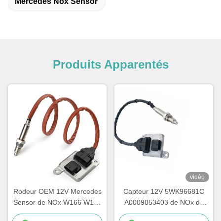
Mercedes Nox Sensor
Produits Apparentés
vidéo
Rodeur OEM 12V Mercedes
Capteur 12V 5WK96681C
Sensor de NOx W166 W172
A0009053403 de NOx de
W205 W221 W212 C300
voiture de Mercedes E400