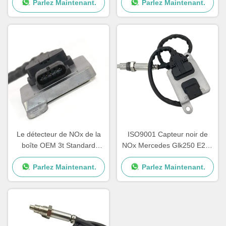
Parlez Maintenant.
Parlez Maintenant.
ML350
E350
Le détecteur de NOx de la
ISO9001 Capteur noir de
boîte OEM 3t Standard
NOx Mercedes Glk250 E250
Sprinter 12V A0009050008
OEM 5WK96682A
Parlez Maintenant.
Parlez Maintenant.
5WK96681D
A0009057000