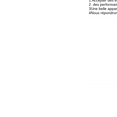
1.
Accepter des é
2. des performan
3Une belle appa
4Nous répondrons