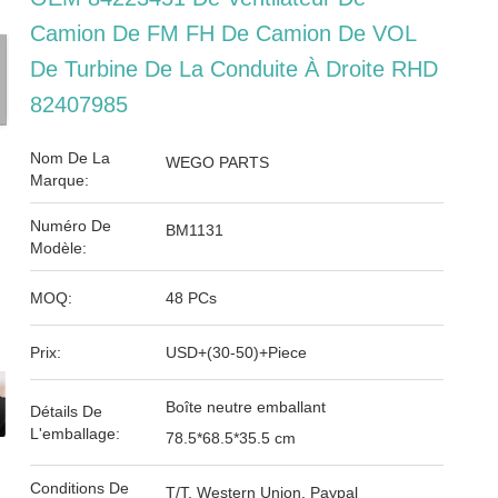
Camion De FM FH De Camion De VOL
De Turbine De La Conduite À Droite RHD
82407985
Nom De La
WEGO PARTS
Marque:
Numéro De
BM1131
Modèle:
MOQ:
48 PCs
Prix:
USD+(30-50)+Piece
Boîte neutre emballant
Détails De
L'emballage:
78.5*68.5*35.5 cm
Conditions De
T/T, Western Union, Paypal