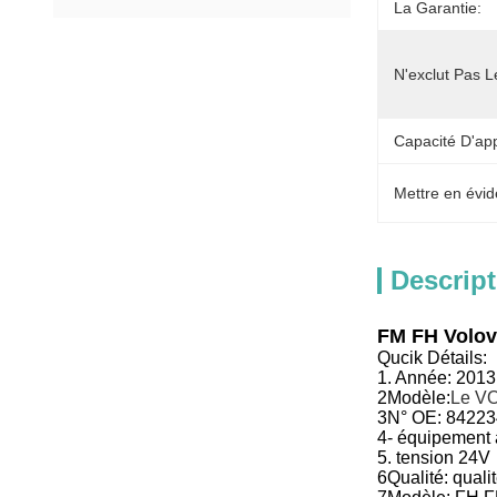
La Garantie:
N'exclut Pas L
Capacité D'ap
Mettre en évid
Descript
FM FH Volov
Qucik Détails:
1. Année:
2013
2Modèle:
Le V
3N° OE: 8422
4- équipement
5. tension 24V
6Qualité: qualit