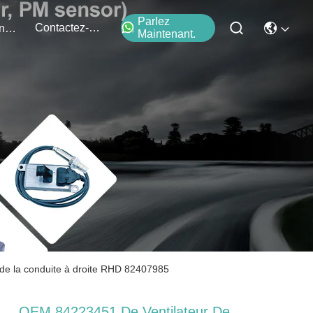
Parlez
Contactez-Nous
Événements
Maintenant.
de la conduite à droite RHD 82407985
OEM 84223451 De Ventilateur De