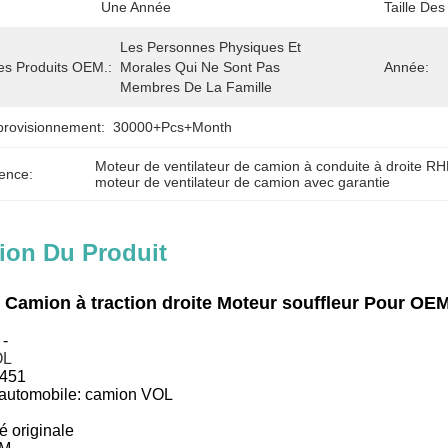
Une Année
Taille De
Les Personnes Physiques Et 
es Produits OEM.:
Morales Qui Ne Sont Pas 
Année:
Membres De La Famille
provisionnement:
30000+Pcs+Month
Moteur de ventilateur de camion à conduite à droite R
ence:
moteur de ventilateur de camion avec garantie
ion Du Produit
 Camion à traction droite Moteur souffleur Pour O
 -
OL
3451
 automobile: camion VOL
é originale