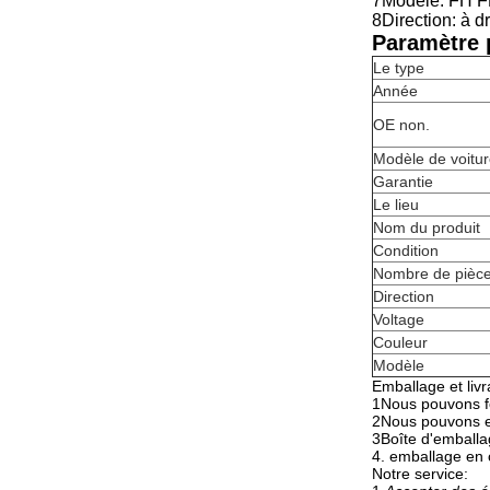
7Modèle: FH 
8Direction: à dr
Paramètre p
Le type
Année
OE non.
Modèle de voitu
Garantie
Le lieu
Nom du produit
Condition
Nombre de pièc
Direction
Voltage
Couleur
Modèle
Emballage et livr
1Nous pouvons fo
2Nous pouvons ex
3Boîte d'emballa
4. emballage en 
Notre service: