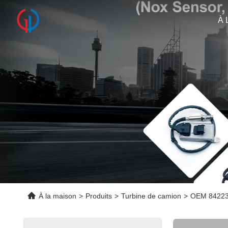
À 
À la maison
>
Produits
>
Turbine de camion
>
OEM 842234