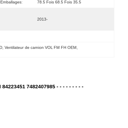
s Emballages:
78.5 Fois 68.5 Fois 35.5
2013-
HD
, 
Ventilateur de camion VOL FM FH OEM
, 
EM 84223451 7482407985
- - - - - - - - -