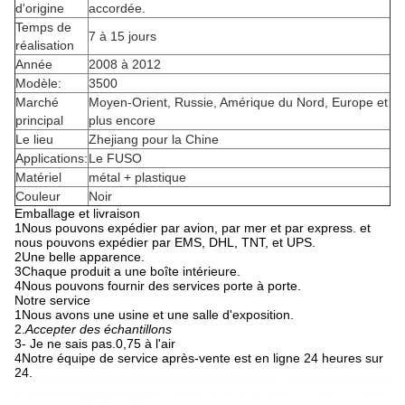
d'origine
accordée.
Temps de
7 à 15 jours
réalisation
Année
2008 à 2012
Modèle:
3500
Marché
Moyen-Orient, Russie, Amérique du Nord, Europe et
principal
plus encore
Le lieu
Zhejiang pour la Chine
Applications:
Le FUSO
Matériel
métal + plastique
Couleur
Noir
Emballage et livraison
1Nous pouvons expédier par avion, par mer et par express. et
nous pouvons expédier par EMS, DHL, TNT, et UPS.
2Une belle apparence.
3Chaque produit a une boîte intérieure.
4Nous pouvons fournir des services porte à porte.
Notre service
1Nous avons une usine et une salle d'exposition.
2.
Accepter des échantillons
3- Je ne sais pas.0,75 à l'air
4Notre équipe de service après-vente est en ligne 24 heures sur
24.