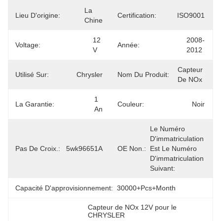
La 
Lieu D'origine:
Certification:
ISO9001
Chine
12 
2008-
Voltage:
Année:
V
2012
Capteur 
Utilisé Sur:
Chrysler
Nom Du Produit:
De NOx
1 
La Garantie:
Couleur:
Noir
An
Le Numéro 
D'immatriculation 
Pas De Croix.:
5wk96651A
OE Non.:
Est Le Numéro 
D'immatriculation 
Suivant:
Capacité D'approvisionnement:
30000+Pcs+Month
Capteur de NOx 12V pour le 
CHRYSLER