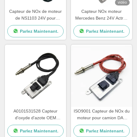
vidéo
Capteur de NOx de moteur
Capteur NOx moteur
de NS1103 24V pour
Mercedes Benz 24V Actros
Mercedes Benz Truck
5WK97331A A0101531628
Parlez Maintenant.
Parlez Maintenant.
5WK97329A
A0101531528 Capteur
ISO9001 Capteur de NOx du
d'oxyde d'azote OEM
moteur pour camion DAF
NS1110 Mercedes Actros
2011649 1793379
Parlez Maintenant.
Parlez Maintenant.
Capteur de NOx
5WK96628B 1697586