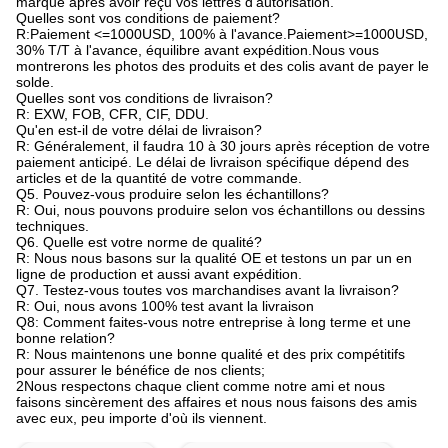
marque après avoir reçu vos lettres d'autorisation.
Quelles sont vos conditions de paiement?
R:Paiement <=1000USD, 100% à l'avance.Paiement>=1000USD,
30% T/T à l'avance, équilibre avant expédition.Nous vous
montrerons les photos des produits et des colis avant de payer le
solde.
Quelles sont vos conditions de livraison?
R: EXW, FOB, CFR, CIF, DDU.
Qu'en est-il de votre délai de livraison?
R: Généralement, il faudra 10 à 30 jours après réception de votre
paiement anticipé. Le délai de livraison spécifique dépend des
articles et de la quantité de votre commande.
Q5. Pouvez-vous produire selon les échantillons?
R: Oui, nous pouvons produire selon vos échantillons ou dessins
techniques.
Q6. Quelle est votre norme de qualité?
R: Nous nous basons sur la qualité OE et testons un par un en
ligne de production et aussi avant expédition.
Q7. Testez-vous toutes vos marchandises avant la livraison?
R: Oui, nous avons 100% test avant la livraison
Q8: Comment faites-vous notre entreprise à long terme et une
bonne relation?
R: Nous maintenons une bonne qualité et des prix compétitifs
pour assurer le bénéfice de nos clients;
2Nous respectons chaque client comme notre ami et nous
faisons sincèrement des affaires et nous nous faisons des amis
avec eux, peu importe d'où ils viennent.