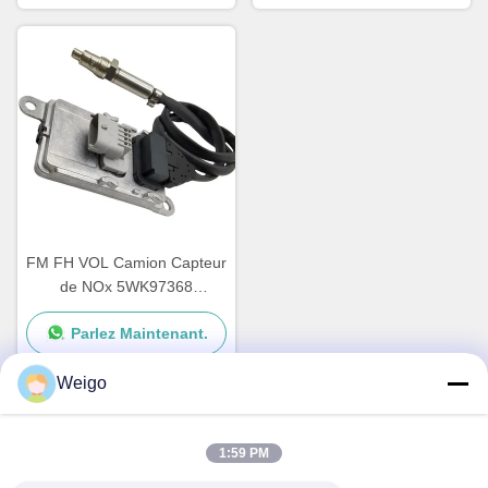
5WK97330A
FM FH VOL Camion Capteur
de NOx 5WK97368
22827991 24V Garantie de
Parlez Maintenant.
12 mois
Weigo
Contact rapide
1:59 PM