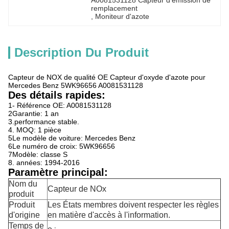
A0081531128 Capteur d'émission de 
remplacement
, 
Moniteur d'azote
Description Du Produit
Capteur de NOX de qualité OE Capteur d'oxyde d'azote pour
Mercedes Benz 5WK96656 A0081531128
Des détails rapides:
1- Référence OE: A0081531128
2Garantie: 1 an
3.performance stable.
4. MOQ: 1 pièce
5Le modèle de voiture: Mercedes Benz
6Le numéro de croix: 5WK96656
7Modèle: classe S
8. années: 1994-2016
Paramètre principal:
Nom du
Capteur de NOx
produit
Produit
Les États membres doivent respecter les règles
d'origine
en matière d'accès à l'information.
Temps de