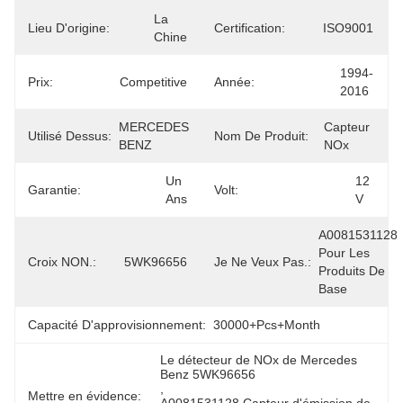
La 
Lieu D'origine:
Certification:
ISO9001
Chine
1994-
Prix:
Competitive
Année:
2016
MERCEDES 
Capteur 
Utilisé Dessus:
Nom De Produit:
BENZ
NOx
Un 
12 
Garantie:
Volt:
Ans
V
A0081531128 
Pour Les 
Croix NON.:
5WK96656
Je Ne Veux Pas.:
Produits De 
Base
Capacité D'approvisionnement:
30000+Pcs+Month
Le détecteur de NOx de Mercedes 
Benz 5WK96656
, 
Mettre en évidence: