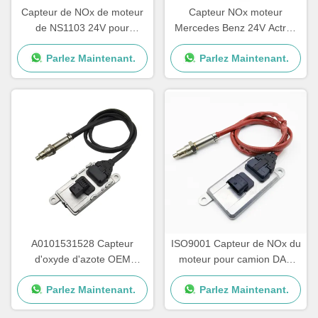
Capteur de NOx de moteur
Capteur NOx moteur
de NS1103 24V pour
Mercedes Benz 24V Actros
Mercedes Benz Truck
5WK97331A A0101531628
Parlez Maintenant.
Parlez Maintenant.
5WK97329A
A0101531528 Capteur
ISO9001 Capteur de NOx du
d'oxyde d'azote OEM
moteur pour camion DAF
NS1110 Mercedes Actros
2011649 1793379
Parlez Maintenant.
Parlez Maintenant.
Capteur de NOx
5WK96628B 1697586
5WK97330A