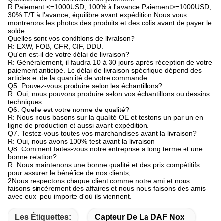
R:Paiement <=1000USD, 100% à l'avance.Paiement>=1000USD,
30% T/T à l'avance, équilibre avant expédition.Nous vous
montrerons les photos des produits et des colis avant de payer le
solde.
Quelles sont vos conditions de livraison?
R: EXW, FOB, CFR, CIF, DDU.
Qu'en est-il de votre délai de livraison?
R: Généralement, il faudra 10 à 30 jours après réception de votre
paiement anticipé. Le délai de livraison spécifique dépend des
articles et de la quantité de votre commande.
Q5. Pouvez-vous produire selon les échantillons?
R: Oui, nous pouvons produire selon vos échantillons ou dessins
techniques.
Q6. Quelle est votre norme de qualité?
R: Nous nous basons sur la qualité OE et testons un par un en
ligne de production et aussi avant expédition.
Q7. Testez-vous toutes vos marchandises avant la livraison?
R: Oui, nous avons 100% test avant la livraison
Q8: Comment faites-vous notre entreprise à long terme et une
bonne relation?
R: Nous maintenons une bonne qualité et des prix compétitifs
pour assurer le bénéfice de nos clients;
2Nous respectons chaque client comme notre ami et nous
faisons sincèrement des affaires et nous nous faisons des amis
avec eux, peu importe d'où ils viennent.
Les Étiquettes:
Capteur De La DAF Nox