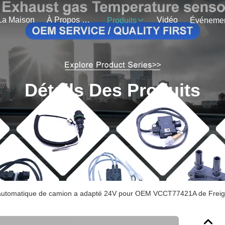
La Maison
À Propos De Nous
Vidéo
Produits
Détails Des Produits
 automatique de camion a adapté 24V pour OEM VCCT77421A de Freigh