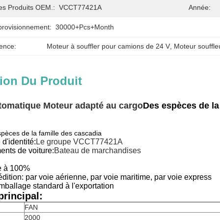
es Produits OEM.:
VCCT77421A
Année:
provisionnement:
30000+Pcs+Month
ence:
Moteur à souffler pour camions de 24 V
, 
Moteur souffle
ion Du Produit
utomatique Moteur adapté au cargo
Des espèces de la
pèces de la famille des cascadia
d'identité:
Le groupe VCCT77421A
ents de voiture:
Bateau de marchandises
ée à 100%
ition: par voie aérienne, par voie maritime, par voie express
mballage standard à l'exportation
rincipal:
FAN
2000