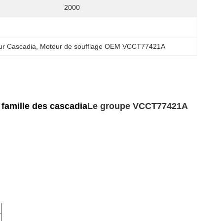
2000
ur Cascadia
, 
Moteur de soufflage OEM VCCT77421A
 famille des cascadia
Le groupe VCCT77421A