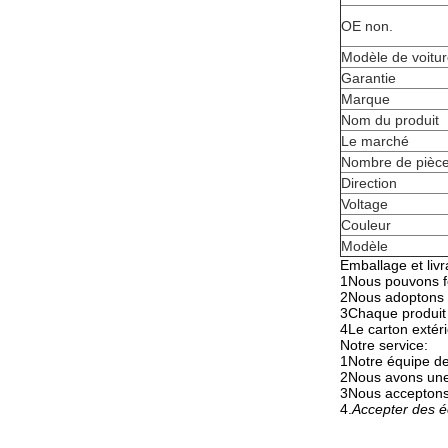
OE non.
Modèle de voitu
Garantie
Marque
Nom du produit
Le marché
Nombre de pièc
Direction
Voltage
Couleur
Modèle
Emballage et livr
1Nous pouvons fo
2Nous adoptons un
3Chaque produit 
4Le carton extéri
Notre service:
1Notre équipe de
2Nous avons une 
3Nous acceptons 
4.
Accepter des é