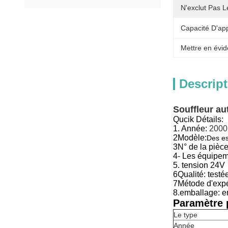
N'exclut Pas L
Capacité D'ap
Mettre en évid
Descript
Souffleur a
Qucik Détails:
1. Année:
2000
2Modèle:
Des es
3N° de la pièce 
4- Les équipem
5. tension 24V
6Qualité: test
7Métode d'expéd
8.emballage: e
Paramètre p
Le type
Année