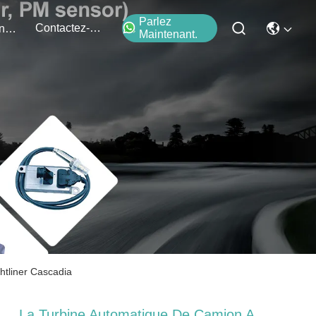
Parlez
Contactez-Nous
Événements
Maintenant.
tliner Cascadia
La Turbine Automatique De Camion A