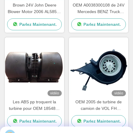
Brown 24V John Deere
OEM A0038300108 de 24V
Blower Motor 2006 AL58527
Mercedes BENZ Truck
62412082 une garantie d'an
Blower Motor AXOR ATEGO
Parlez Maintenant.
Parlez Maintenant.
vidéo
vidéo
Les ABS pp troquent la
OEM 2005 de turbine de
turbine pour OEM 1854876
camion de VOL FH
de série de Scania G P R
84223449 82349000
Parlez Maintenant.
Parlez Maintenant.
2195206 1854877
7482349000
DDSC003TT