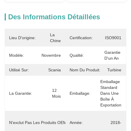
Des Informations Détaillées
La 
Lieu D'origine:
Certification:
ISO9001
Chine
Garantie 
Modèle:
Novembre
Qualité:
D'un An
Utilisé Sur:
Scania
Nom Du Produit:
Turbine
Emballage 
Standard 
12 
La Garantie:
Emballage:
Dans Une 
Mois
Boîte À 
Exportation
2546341 
N'exclut Pas Les Produits OEM.:
Année:
2486208 
2018-
1488658