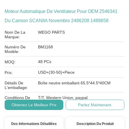
Moteur Automatique De Ventilateur Pour OEM 2546341
Du Camion SCANIIA Novembro 2486208 1488658
Nom De La
WEGO PARTS
Marque:
Numéro De
BM1168
Modèle:
48 PCs
MOQ:
USD+(30-50)+Piece
Prix:
Détails De
Boîte neutre emballant 65.5*44.5*40CM
L'emballage:
Conditions De
T/T, Western Union, paypal
Paiement:
Obtenez Le Meilleur Prix
Parlez Maintenant.
Des Informations Détaillées
Description Du Produit