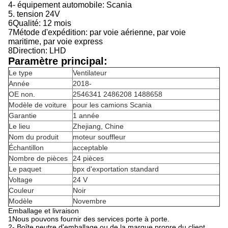
4- équipement automobile: Scania
5. tension 24V
6Qualité: 12 mois
7Métode d'expédition: par voie aérienne, par voie
maritime, par voie express
8Direction: LHD
Paramètre principal:
Le type
Ventilateur
Année
2018-
OE non.
2546341 2486208 1488658
Modèle de voiture
pour les camions Scania
Garantie
1 année
Le lieu
Zhejiang, Chine
Nom du produit
moteur souffleur
Échantillon
acceptable
Nombre de pièces
24 pièces
Le paquet
bpx d'exportation standard
Voltage
24 V
Couleur
Noir
Modèle
Novembre
Emballage et livraison
1Nous pouvons fournir des services porte à porte.
2- Boîte neutre d'emballage ou de la marque propre du client