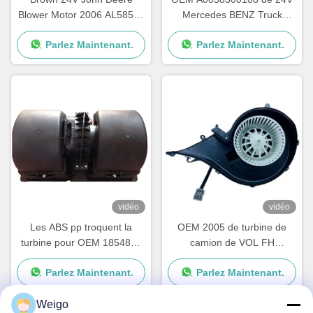
Blower Motor 2006 AL58527
Mercedes BENZ Truck
62412082 une garantie d'an
Blower Motor AXOR ATEGO
Parlez Maintenant.
Parlez Maintenant.
vidéo
vidéo
Les ABS pp troquent la
OEM 2005 de turbine de
turbine pour OEM 1854876
camion de VOL FH
de série de Scania G P R
84223449 82349000
Parlez Maintenant.
Parlez Maintenant.
2195206 1854877
7482349000
DDSC003TT
Weigo