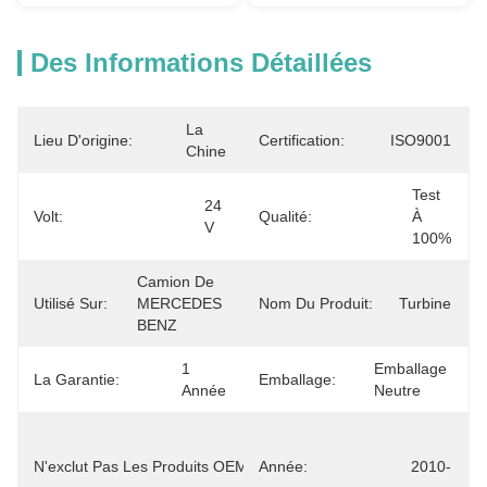
Des Informations Détaillées
La 
Lieu D'origine:
Certification:
ISO9001
Chine
Test 
24 
Volt:
Qualité:
À 
V
100%
Camion De 
Utilisé Sur:
MERCEDES 
Nom Du Produit:
Turbine
BENZ
1 
Emballage 
La Garantie:
Emballage:
Année
Neutre
A0008200908 
0008200908 
N'exclut Pas Les Produits OEM.:
Année:
2010-
Le Projet De 