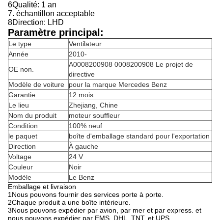
6Qualité: 1 an
7. échantillon acceptable
8Direction: LHD
Paramètre principal:
Le type
Ventilateur
Année
2010-
A0008200908 0008200908 Le projet de
OE non.
directive
Modèle de voiture
pour la marque Mercedes Benz
Garantie
12 mois
Le lieu
Zhejiang, Chine
Nom du produit
moteur souffleur
Condition
100% neuf
le paquet
boîte d'emballage standard pour l'exportation
Direction
À gauche
Voltage
24 V
Couleur
Noir
Modèle
Le Benz
Emballage et livraison
1Nous pouvons fournir des services porte à porte.
2Chaque produit a une boîte intérieure.
3Nous pouvons expédier par avion, par mer et par express. et
nous pouvons expédier par EMS, DHL, TNT, et UPS.