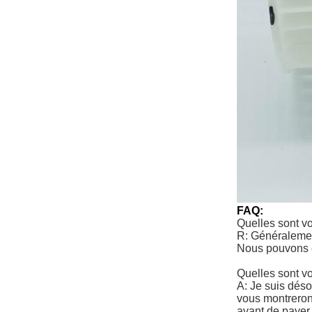
FAQ:
Quelles sont v
R: Généralemen
Nous pouvons e
Quelles sont v
A: Je suis déso
vous montrerons
avant de payer 