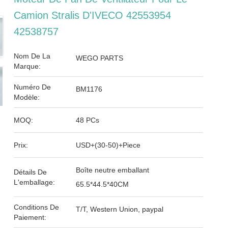
Camion Stralis D'IVECO 42553954
42538757
Nom De La
WEGO PARTS
Marque:
Numéro De
BM1176
Modèle:
MOQ:
48 PCs
Prix:
USD+(30-50)+Piece
Boîte neutre emballant
Détails De
L'emballage:
65.5*44.5*40CM
Conditions De
T/T, Western Union, paypal
Paiement: