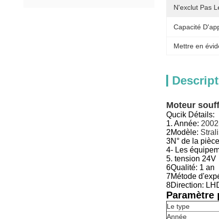
N'exclut Pas L
Capacité D'ap
Mettre en évid
Descript
Moteur souf
Qucik Détails:
1. Année:
2002
2Modèle:
Stral
3N° de la pièce 
4- Les équipem
5. tension 24V
6Qualité: 1 an
7Métode d'expéd
8Direction: LH
Paramètre p
Le type
Année