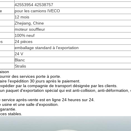
42553954 42538757
re
pour les camions IVECO
12 mois
Zhejiang, Chine
moteur souffleur
100% neuf
es
24 pièces
emballage standard à l'exportation
24 V
Blanc
Stralis
aison
urnir des services porte à porte.
ire l'expédition 30 jours après le paiement.
pédier par la compagnie de transport désignée par les clients.
 paquet d'exportation spécial qui est anti-collision, anti-déformation, 
 service après-vente est en ligne 24 heures sur 24.
usine et une salle d'exposition.
garantie.
ces stables.