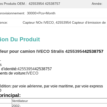
es Produits OEM.:
42553954 42538757
Année:
provisionnement:
30000+Pcs+Month
ence:
Capteur NOx IVECO
, 
42553954 Capteur d'émission de
ion Du Produit
fleur pour camion IVECO Stralis 42553954
42538757
-
is
d'identité:
42553954
42538757
ents de voiture:
IVECO
ition: par voie aérienne, par voie maritime, par voie express
D
rincipal:
Ventilateur
2002-