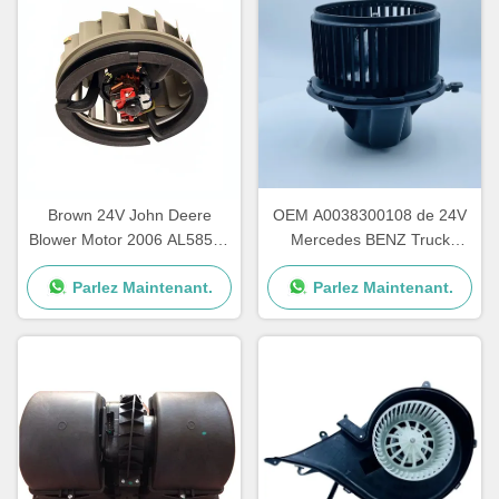
Brown 24V John Deere
OEM A0038300108 de 24V
Blower Motor 2006 AL58527
Mercedes BENZ Truck
62412082 une garantie d'an
Blower Motor AXOR ATEGO
Parlez Maintenant.
Parlez Maintenant.