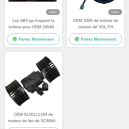
vidéo
vidéo
Les ABS pp troquent la
OEM 2005 de turbine de
turbine pour OEM 1854876
camion de VOL FH
de série de Scania G P R
84223449 82349000
Parlez Maintenant.
Parlez Maintenant.
2195206 1854877
7482349000
DDSC003TT
OEM 0130111184 de
moteur de fan de SCANIA 4
Serie de turbine du camion