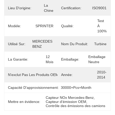
La 
Lieu D'origine:
Certification:
ISO9001
Chine
Test 
Modèle:
SPRINTER
Qualité:
À 
100%
MERCEDES 
Utilisé Sur:
Nom Du Produit:
Turbine
BENZ
12 
Emballage 
La Garantie:
Emballage:
Mois
Neutre
2010-
N'exclut Pas Les Produits OEM.:
Année:
0757.6207A
2014
Capacité D'approvisionnement:
30000+Pcs+Month
Capteur NOx Mercedes-Benz
, 
Mettre en évidence:
Capteur d'émission OEM
, 
Contrôle des émissions des camions