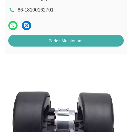
86-18100162701
Parlez Maintenant.