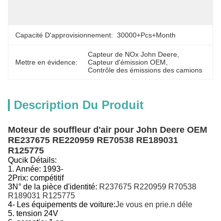
R189031 
R125775
Capacité D'approvisionnement:
30000+Pcs+Month
Capteur de NOx John Deere
, 
Mettre en évidence:
Capteur d'émission OEM
, 
Contrôle des émissions des camions
Description Du Produit
Moteur de souffleur d'air pour John Deere OEM
RE237675 RE220959 RE70538 RE189031
R125775
Qucik Détails:
1. Année:
1993-
2Prix: compétitif
3N° de la pièce d'identité:
R237675 R220959 R70538
R189031 R125775
4- Les équipements de voiture:
Je vous en prie.
n dé
le
5. tension 24V