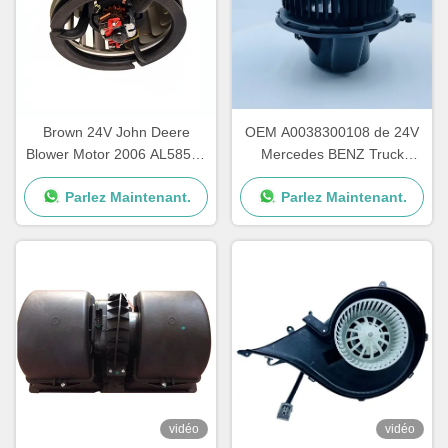
Brown 24V John Deere
OEM A0038300108 de 24V
Blower Motor 2006 AL58527
Mercedes BENZ Truck
62412082 une garantie d'an
Blower Motor AXOR ATEGO
Parlez Maintenant.
Parlez Maintenant.
vidéo
vidéo