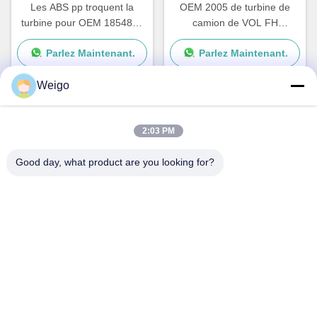
Les ABS pp troquent la
OEM 2005 de turbine de
turbine pour OEM 1854876
camion de VOL FH
de série de Scania G P R
84223449 82349000
Parlez Maintenant.
Parlez Maintenant.
2195206 1854877
7482349000
DDSC003TT
Weigo
Contact rapide
2:03 PM
Good day, what product are you looking for?
Adresse
Zone d'industrie de Xi'ao, ville de Ruian, Zhejiang pro, Chine
325200
Tél
86-18100162701
E-mail
Sales@wegoparts.com