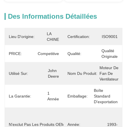
Des Informations Détaillées
LA 
Lieu D'origine:
Certification:
ISO9001
CHINE
Qualité 
PRICE:
Competitive
Qualité:
Originale
Moteur De 
John 
Utilisé Sur:
Nom Du Produit:
Fan De 
Deere
Ventilateur
Boîte 
1 
La Garantie:
Emballage:
Standard 
Année
D'exportation
R237675 
R220959 
N'exclut Pas Les Produits OEM.:
Année:
R70538 
1993-