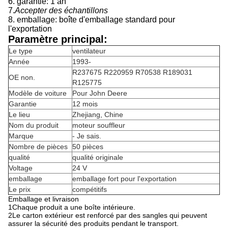
6. garantie: 1 an
7.
Accepter des échantillons
8. emballage: boîte d'emballage standard pour
l'exportation
Paramètre principal:
Le type
ventilateur
Année
1993-
R237675 R220959 R70538 R189031
OE non.
R125775
Modèle de voiture
Pour John Deere
Garantie
12 mois
Le lieu
Zhejiang, Chine
Nom du produit
moteur souffleur
Marque
- Je sais.
Nombre de pièces
50 pièces
qualité
qualité originale
Voltage
24 V
emballage
emballage fort pour l'exportation
Le prix
compétitifs
Emballage et livraison
1Chaque produit a une boîte intérieure.
2Le carton extérieur est renforcé par des sangles qui peuvent
assurer la sécurité des produits pendant le transport.