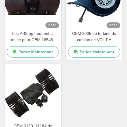
vidéo
vidéo
Les ABS pp troquent la
OEM 2005 de turbine de
turbine pour OEM 1854876
camion de VOL FH
de série de Scania G P R
84223449 82349000
Parlez Maintenant.
Parlez Maintenant.
2195206 1854877
7482349000
DDSC003TT
OEM 0130111184 de