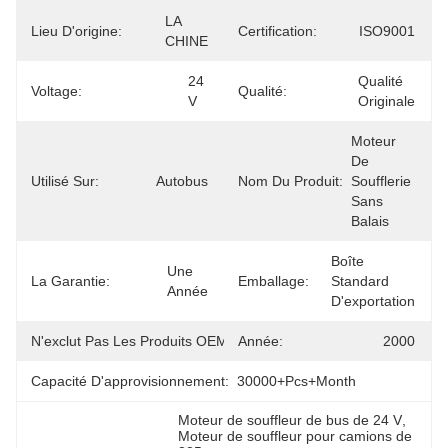
LA 
Lieu D'origine:
Certification:
ISO9001
CHINE
24 
Qualité 
Voltage:
Qualité:
V
Originale
Moteur 
De 
Utilisé Sur:
Autobus
Nom Du Produit:
Soufflerie 
Sans 
Balais
Boîte 
Une 
La Garantie:
Emballage:
Standard 
Année
D'exportation
N'exclut Pas Les Produits OEM.:
Année:
335mm
2000
Capacité D'approvisionnement:
30000+Pcs+Month
Moteur de souffleur de bus de 24 V
, 
Moteur de souffleur pour camions de 