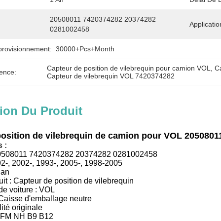
20508011 7420374282 20374282 
Application
0281002458
provisionnement:
30000+Pcs+Month
Capteur de position de vilebrequin pour camion VOL
, 
C
ence:
Capteur de vilebrequin VOL 7420374282
ion Du Produit
position de vilebrequin de camion pour VOL 205080
 :
0508011 7420374282 20374282 0281002458
92-, 2002-, 1993-, 2005-, 1998-2005
 an
it :
Capteur de position de vilebrequin
e voiture :
VOL
Caisse d'emballage neutre
lité originale
 FM NH B9 B12