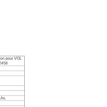
mion pour VOL
2458
.As.