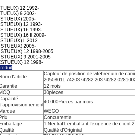
TUEUX) 12 1992-
TUEUX) 9 2002-
ESTUEUX) 2005-
STUEUX) 12 1993-
STUEUX) 16 1993-
STUEUX) 16 II 2009-
STUEUX) II 2012-
ESTUEUX) 2005-
STUEUX) 12 1998-2005
STUEUX) 9 2001-2005
STUEUX) 12 1998-
roduit
Capteur de position de vilebrequin de ca
Nom d'article
20508011 7420374282 20374282 028100
Garantie
12 mois
MOQ
30pieces
Capacité
40,000Pieces par mois
d'approvisionnement
Marque
WEGO
Prix
Concurrentiel
Emballage
1.Neutral1 emballant l'exigence de client 2
Qualité
Qualité d'Originial