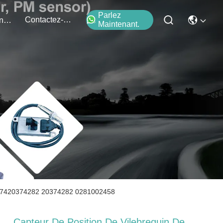
Parlez
Contactez-Nous
Événements
Maintenant.
11 7420374282 20374282 0281002458
Capteur De Position De Vilebrequin De