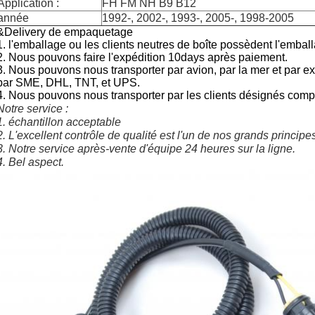
Application :
FH FM NH B9 B12
année
1992-, 2002-, 1993-, 2005-, 1998-2005
&Delivery de empaquetage
1. l'emballage ou les clients neutres de boîte possèdent l'emba
2.
Nous pouvons faire l'expédition 10days après paiement.
3. Nous pouvons nous transporter par avion, par la mer et par e
par SME, DHL, TNT, et UPS.
4. Nous pouvons nous transporter par les clients désignés comp
Notre service :
1. échantillon acceptable
2. L'excellent contrôle de qualité est l'un de nos grands principe
3. Notre service après-vente d'équipe 24 heures sur la ligne.
4. Bel aspect.