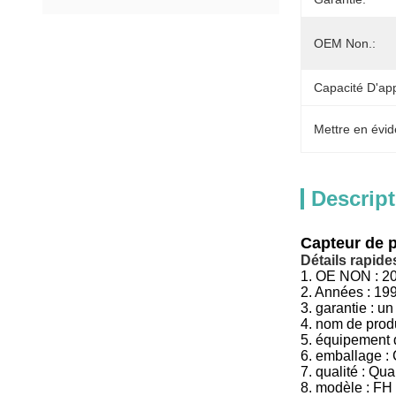
OEM Non.:
Capacité D'ap
Mettre en évid
Descript
Capteur de 
Détails rapides
1.
OE NON :
2
2. Années : 19
3.
garantie : un
4.
nom de produ
5.
équipement d
6.
emballage :
7.
qualité : Qua
8.
modèle :
FH