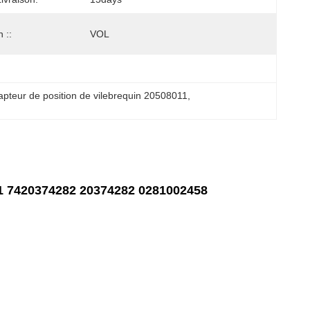
 ::
VOL
apteur de position de vilebrequin 20508011
, 
11 7420374282 20374282 0281002458