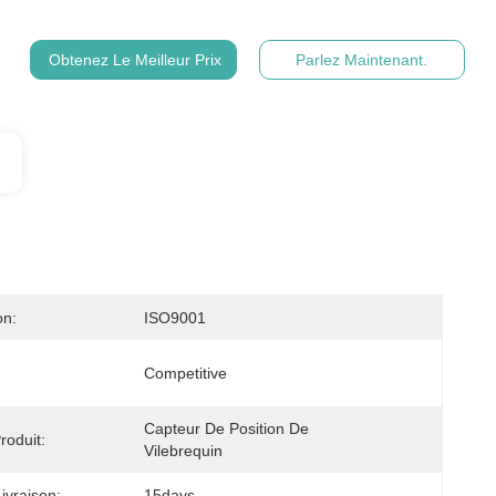
Obtenez Le Meilleur Prix
Parlez Maintenant.
on:
ISO9001
Competitive
Capteur De Position De 
oduit:
Vilebrequin
ivraison:
15days