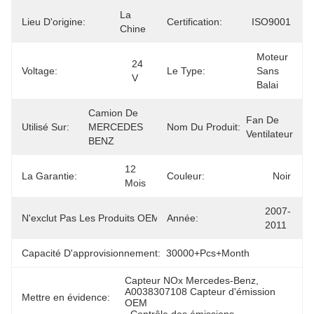
La 
Lieu D'origine:
Certification:
ISO9001
Chine
Moteur 
24 
Voltage:
Le Type:
Sans 
V
Balai
Camion De 
Fan De 
Utilisé Sur:
MERCEDES 
Nom Du Produit:
Ventilateur
BENZ
12 
La Garantie:
Couleur:
Noir
Mois
A0038307108 
2007-
N'exclut Pas Les Produits OEM.:
Année:
0038307108
2011
Capacité D'approvisionnement:
30000+Pcs+Month
Capteur NOx Mercedes-Benz
, 
A0038307108 Capteur d'émission 
Mettre en évidence:
OEM