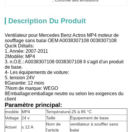
, 
Contrôle des émissions
Description Du Produit
Ventilateur pour Mercedes Benz Actros MP4 moteur de
soufflage sans balai OEM A0038307108 0038307108
Qucik Détails:
1. Année: 2007-2011
2Modèle: MP4
3. n.O.E.: A0038307108 0038307108 Il s'agit d'un produit
de base.
4- Les équipements de voiture:
5. tension 24V
6Garantie: 12 mois
7Nom de marque: WEGO
8Emballage:emballage neutre ou selon les exigences du
client
Paramètre principal:
modèle
MP4
Température
-25 à 85 °C
Voltage
24 v
Taille
Équipement de base
Nom de
ventilateur à souffler sans
Actuel
≤ 12 A
l'article
balai