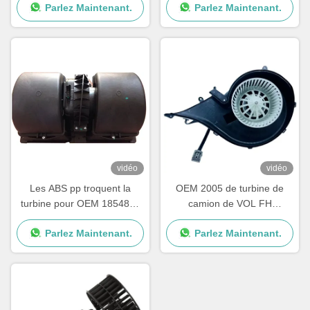
Parlez Maintenant.
Parlez Maintenant.
vidéo
vidéo
Les ABS pp troquent la
OEM 2005 de turbine de
turbine pour OEM 1854876
camion de VOL FH
de série de Scania G P R
84223449 82349000
Parlez Maintenant.
Parlez Maintenant.
2195206 1854877
7482349000
DDSC003TT