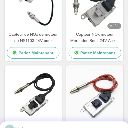
vidéo
Capteur de NOx de moteur
Capteur NOx moteur
de NS1103 24V pour
Mercedes Benz 24V Actros
Mercedes Benz Truck
5WK97331A A0101531628
Parlez Maintenant.
Parlez Maintenant.
5WK97329A
A0101531528 Capteur
ISO9001 Capteur de NOx du