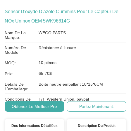
Sensor D'oxyde D'azote Cummins Pour Le Capteur De
NOx Uninox OEM 5WK96614G
Nom De La
WEGO PARTS
Marque:
Numéro De
Résistance à l'usure
Modèle:
10 pièces
MOQ:
65-70$
Prix:
Détails De
Boîte neutre emballant 18*15*6CM
L'emballage:
Conditions De
T/T, Western Union, paypal
Paiement:
Obtenez Le Meilleur Prix
Parlez Maintenant.
Des Informations Détaillées
Description Du Produit