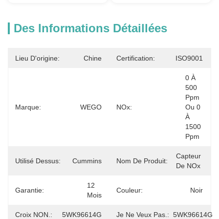
Des Informations Détaillées
Lieu D'origine:
Chine
Certification:
ISO9001
0 À 
500 
Ppm 
Marque:
WEGO
NOx:
Ou 0 
À 
1500 
Ppm
Capteur 
Utilisé Dessus:
Cummins
Nom De Produit:
De NOx
12 
Garantie:
Couleur:
Noir
Mois
Croix NON.:
5WK96614G
Je Ne Veux Pas.:
5WK96614G