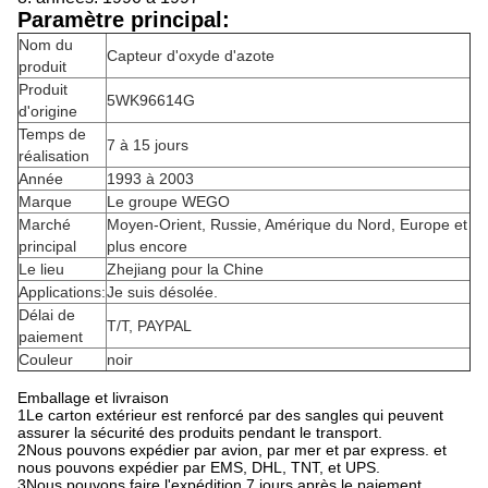
Paramètre principal:
Nom du
Capteur d'oxyde d'azote
produit
Produit
5WK96614G
d'origine
Temps de
7 à 15 jours
réalisation
Année
1993 à 2003
Marque
Le groupe WEGO
Marché
Moyen-Orient, Russie, Amérique du Nord, Europe et
principal
plus encore
Le lieu
Zhejiang pour la Chine
Applications:
Je suis désolée.
Délai de
T/T, PAYPAL
paiement
Couleur
noir
Emballage et livraison
1Le carton extérieur est renforcé par des sangles qui peuvent
assurer la sécurité des produits pendant le transport.
2Nous pouvons expédier par avion, par mer et par express. et
nous pouvons expédier par EMS, DHL, TNT, et UPS.
3Nous pouvons faire l'expédition 7 jours après le paiement.