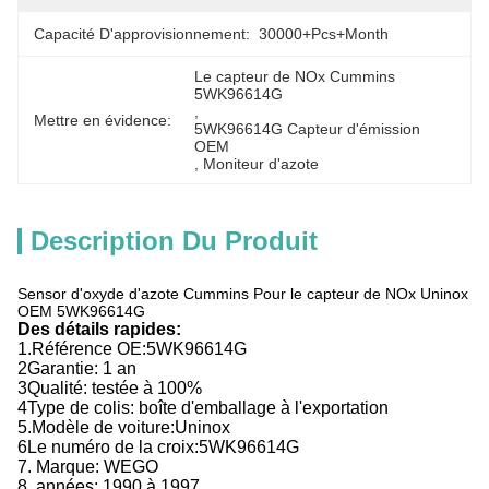
Capacité D'approvisionnement:
30000+Pcs+Month
Le capteur de NOx Cummins 
5WK96614G
, 
Mettre en évidence:
5WK96614G Capteur d'émission 
OEM
, 
Moniteur d'azote
Description Du Produit
Sensor d'oxyde d'azote Cummins Pour le capteur de NOx Uninox
OEM 5WK96614G
Des détails rapides:
1.
Référence OE:
5WK96614G
2Garantie: 1 an
3Qualité: testée à 100%
4Type de colis: boîte d'emballage à l'exportation
5.
Modèle de voiture:
Uninox
6Le numéro de la croix:
5WK96614G
7. Marque: WEGO
8. années:
1990 à 1997