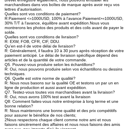
brevet enregistré légalement, nous pouvons emballer les
marchandises dans vos boîtes de marque après avoir reçu vos
lettres d'autorisation.
Quelles sont vos conditions de paiement?
R:Paiement <=1000USD, 100% à l'avance.Paiement>=1000USD,
30% T/T à l'avance, équilibre avant expédition.Nous vous
montrerons les photos des produits et des colis avant de payer le
solde.
Quelles sont vos conditions de livraison?
R: EXW, FOB, CFR, CIF, DDU.
Qu'en est-il de votre délai de livraison?
R: Généralement, il faudra 10 à 30 jours après réception de votre
paiement anticipé. Le délai de livraison spécifique dépend des
articles et de la quantité de votre commande.
Q5. Pouvez-vous produire selon les échantillons?
R: Oui, nous pouvons produire selon vos échantillons ou dessins
techniques.
Q6. Quelle est votre norme de qualité?
R: Nous nous basons sur la qualité OE et testons un par un en
ligne de production et aussi avant expédition.
Q7. Testez-vous toutes vos marchandises avant la livraison?
R: Oui, nous avons 100% test avant la livraison
Q8: Comment faites-vous notre entreprise à long terme et une
bonne relation?
R: Nous maintenons une bonne qualité et des prix compétitifs
pour assurer le bénéfice de nos clients;
2Nous respectons chaque client comme notre ami et nous
faisons sincèrement des affaires et nous nous faisons des amis