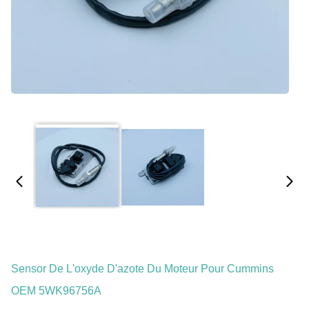
Sensor De L'oxyde D'azote Du Moteur Pour Cummins
OEM 5WK96756A