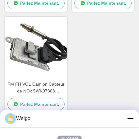
Parlez Maintenant.
Parlez Maintenant.
Capteur de NOx
5WK96628B 1697586
5WK97330A
FM FH VOL Camion Capteur
de NOx 5WK97368
22827991 24V Garantie de
Parlez Maintenant.
12 mois
Weigo
10:23 AM