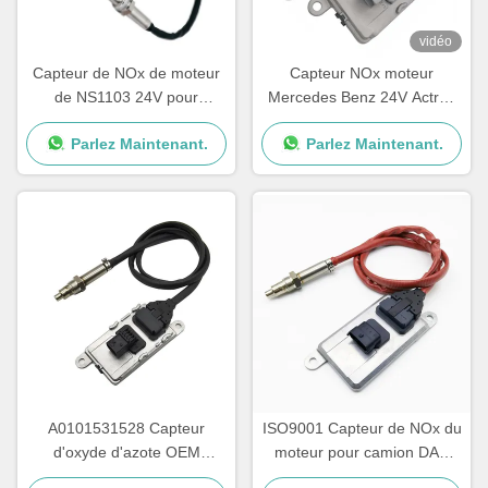
vidéo
Capteur de NOx de moteur
Capteur NOx moteur
de NS1103 24V pour
Mercedes Benz 24V Actros
Mercedes Benz Truck
5WK97331A A0101531628
Parlez Maintenant.
Parlez Maintenant.
5WK97329A
A0101531528 Capteur
ISO9001 Capteur de NOx du
d'oxyde d'azote OEM
moteur pour camion DAF
NS1110 Mercedes Actros
2011649 1793379