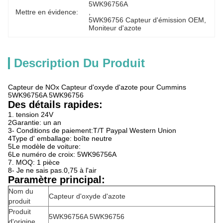
5WK96756A
Mettre en évidence:
, 
5WK96756 Capteur d'émission OEM
, 
Moniteur d'azote
Description Du Produit
Capteur de NOx Capteur d'oxyde d'azote pour Cummins
5WK96756A 5WK96756
Des détails rapides:
1. tension 24V
2Garantie: un an
3- Conditions de paiement:T/T Paypal Western Union
4Type d' emballage: boîte neutre
5Le modèle de voiture:
6Le numéro de croix: 5WK96756A
7. MOQ: 1 pièce
8- Je ne sais pas.0,75 à l'air
Paramètre principal:
Nom du
Capteur d'oxyde d'azote
produit
Produit
5WK96756A 5WK96756
d'origine