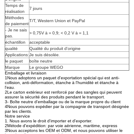
Temps de
7 jours
réalisation
Méthodes
T/T, Western Union et PayPal
de paiement
- Je ne sais
> 0,75V à = 0,9; < 0,2 V à = 1,1
pas.
échantillon
acceptable
qualité
Qualité du produit d'origine
Applications:
Je suis désolée.
le paquet
boîte neutre
Marque
Le groupe WEGO
Emballage et livraison
1Nous adoptons un paquet d'exportation spécial qui est anti-
collision, anti-déformation, étanche à l'humidité et étanche à
l'eau.
2Le carton extérieur est renforcé par des sangles qui peuvent
assurer la sécurité des produits pendant le transport.
3- Boîte neutre d'emballage ou de la marque propre du client
4Nous pouvons expédier par la compagnie de transport désignée
par les clients.
Notre service
1.
Nous avons le droit d'importer et d'exporter.
2Métode d'expédition: par voie aérienne, maritime, express
3Nous acceptons les OEM et ODM, et nous pouvons utiliser le