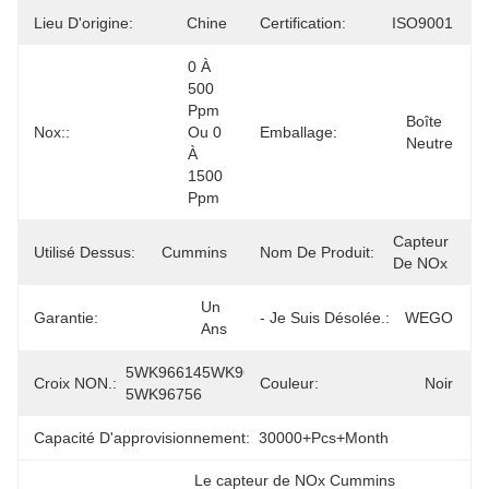
Lieu D'origine:
Chine
Certification:
ISO9001
0 À 
500 
Ppm 
Boîte 
Nox::
Ou 0 
Emballage:
Neutre
À 
1500 
Ppm
Capteur 
Utilisé Dessus:
Cummins
Nom De Produit:
De NOx
Un 
Garantie:
- Je Suis Désolée.:
WEGO
Ans
5WK966145WK96756A 
Croix NON.:
Couleur:
Noir
5WK96756
Capacité D'approvisionnement:
30000+Pcs+Month
Le capteur de NOx Cummins 