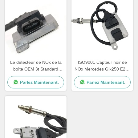
Le détecteur de NOx de la
ISO9001 Capteur noir de
boîte OEM 3t Standard
NOx Mercedes Glk250 E250
Sprinter 12V A0009050008
OEM 5WK96682A
Parlez Maintenant.
Parlez Maintenant.
5WK96681D
A0009057000