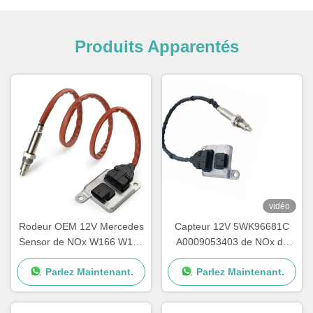
Produits Apparentés
vidéo
Rodeur OEM 12V Mercedes
Capteur 12V 5WK96681C
Sensor de NOx W166 W172
A0009053403 de NOx de
W205 W221 W212 C300
voiture de Mercedes E400
Parlez Maintenant.
Parlez Maintenant.
ML350
E350