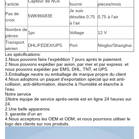
Capteur de NOx
l'article
fournir
pièces/mois
Je suis
Pas de
5WK96683E
désolée.0,75
0,75 à l'air
croix.
à l'air
Nombre de
1pc
Voltage
12 V
pièces
Transport
DHL/FEDEX/UPS
Port
Ningbo/Shanghai
aérien
Les spécifications:
1.
Nous pouvons faire l'expédition 7 jours après le paiement.
2.
Nous pouvons expédier par avion, par mer et par express. et
nous pouvons expédier par EMS, DHL, TNT, et UPS.
3.
Emballage neutre ou emballage de marque propre du client
4.
Nous adoptons un paquet d'exportation spécial qui est anti-
collision, anti-déformation, étanche à l'humidité et étanche à
l'eau.
Notre service
1Notre équipe de service après-vente est en ligne 24 heures sur
24.
2.
Une belle apparence.
3. garantie d'un an
4.
Nous acceptons les OEM et ODM, et nous pourrions utiliser le
logo des clients sur nos produits.