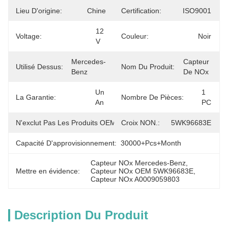
Lieu D'origine:
Chine
Certification:
ISO9001
12 
Voltage:
Couleur:
Noir
V
Mercedes-
Capteur 
Utilisé Dessus:
Nom Du Produit:
Benz
De NOx
Un 
1 
La Garantie:
Nombre De Pièces:
An
PC
N'exclut Pas Les Produits OEM.:
Croix NON.:
A0009059803
5WK96683E
Capacité D'approvisionnement:
30000+Pcs+Month
Capteur NOx Mercedes-Benz
, 
Mettre en évidence:
Capteur NOx OEM 5WK96683E
, 
Capteur NOx A0009059803
Description Du Produit