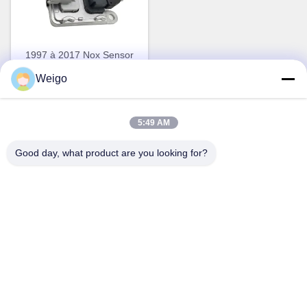
1997 à 2017 Nox Sensor
OEM 22303390 5WK97367
Weigo
pour le VOL XC40 SUV
Parlez Maintenant.
5:49 AM
Good day, what product are you looking for?
Contact rapide
Adresse
Zone d'industrie de Xi'ao, ville de Ruian, Zhejiang pro, Chine
325200
Tél
86-18100162701