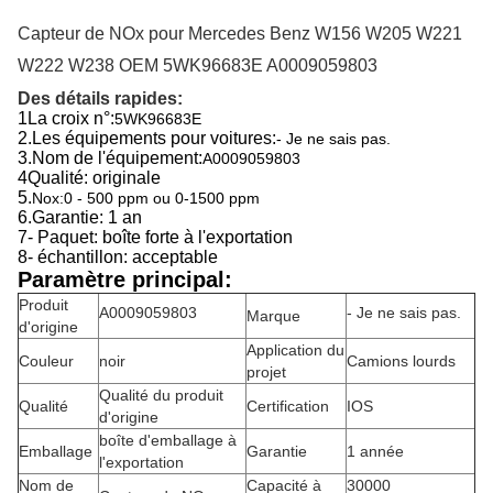
Capteur de NOx pour Mercedes Benz W156 W205 W221
W222 W238 OEM 5WK96683E A0009059803
Des détails rapides:
1La croix n°:
5WK96683E
2.
Les équipements pour voitures:
- Je ne sais pas.
3.
Nom de l'équipement:
A0009059803
4Qualité: originale
5.
Nox:0 - 500 ppm ou 0-1500 ppm
6.
Garantie: 1 an
7- Paquet: boîte forte à l'exportation
8- échantillon: acceptable
Paramètre principal:
Produit
A0009059803
- Je ne sais pas.
Marque
d'origine
Application du
Couleur
noir
Camions lourds
projet
Qualité du produit
Qualité
Certification
IOS
d'origine
boîte d'emballage à
Emballage
Garantie
1 année
l'exportation
Nom de
Capacité à
30000