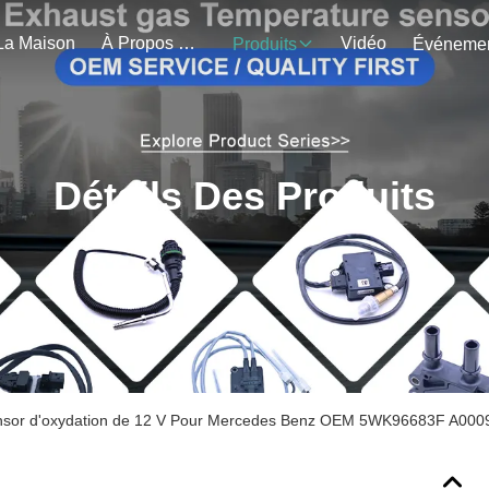
La Maison
À Propos De Nous
Vidéo
Produits
Détails Des Produits
nsor d'oxydation de 12 V Pour Mercedes Benz OEM 5WK96683F A00