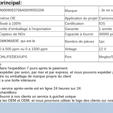
rincipal:
A0009053706
A0009055206
- Je ne s
Marque
même OE
Application du projet
Camions
Testé à 100%
Certification
IOS
boîte d'emballage à l'exportation
Garantie
1 année
Capteur de NOx
Capacité à fournir
30000 pi
5WK96683F, qui est le
Nombre de pièces
1pc
0 à 500 ppm ou 0 à 1500 ppm
Voltage
12 V
DHL/FEDEX/UPS
Port
Ningbo/
s:
ire l'expédition 7 jours après le paiement.
xpédier par avion, par mer et par express. et nous pouvons expédier
re ou emballage de marque propre du client
a une boîte intérieure.
 service après-vente est en ligne 24 heures sur 24.
chantillons
ournir à nos clients un service à guichet unique
les OEM et ODM, et nous pourrions utiliser le logo des clients sur nos