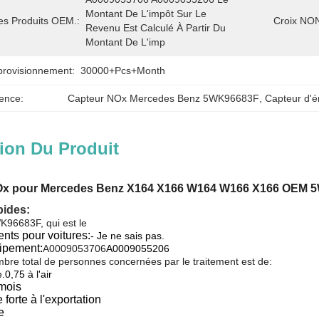
Montant De L'impôt Sur Le 
es Produits OEM.:
Croix NON
Revenu Est Calculé À Partir Du 
Montant De L'imp
provisionnement:
30000+Pcs+Month
ence:
Capteur NOx Mercedes Benz 5WK96683F
, 
Capteur d'
ion Du Produit
Ox pour Mercedes Benz X164 X166 W164 W166 X166 OEM 
pides:
K96683F, qui est le
nts pour voitures:
- Je ne sais pas.
ipement:
A0009053706
A0009055206
bre total de personnes concernées par le traitement est de:
.0,75 à l'air
 mois
 forte à l'exportation
e