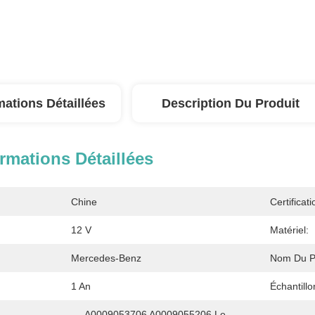
mations Détaillées
Description Du Produit
rmations Détaillées
Chine
Certificati
12 V
Matériel:
Mercedes-Benz
Nom Du Pr
1 An
Échantillo
A0009053706 A0009055206 Le 