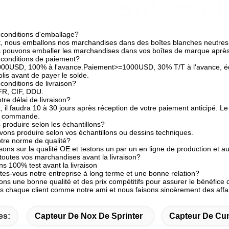
 conditions d'emballage?
 nous emballons nos marchandises dans des boîtes blanches neutres e
 pouvons emballer les marchandises dans vos boîtes de marque après av
 conditions de paiement?
00USD, 100% à l'avance.Paiement>=1000USD, 30% T/T à l'avance, équi
olis avant de payer le solde.
conditions de livraison?
R, CIF, DDU.
tre délai de livraison?
il faudra 10 à 30 jours après réception de votre paiement anticipé. Le d
re commande.
produire selon les échantillons?
vons produire selon vos échantillons ou dessins techniques.
otre norme de qualité?
ns sur la qualité OE et testons un par un en ligne de production et au
toutes vos marchandises avant la livraison?
s 100% test avant la livraison
es-vous notre entreprise à long terme et une bonne relation?
ns une bonne qualité et des prix compétitifs pour assurer le bénéfice d
 chaque client comme notre ami et nous faisons sincèrement des affai
es:
Capteur De Nox De Sprinter
Capteur De Cu