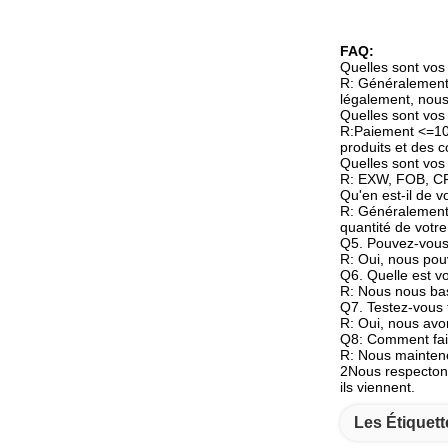
FAQ:
Quelles sont vos
R: Généralement,
légalement, nous
Quelles sont vos
R:Paiement <=10
produits et des c
Quelles sont vos 
R: EXW, FOB, CF
Qu'en est-il de vo
R: Généralement, 
quantité de vot
Q5. Pouvez-vous 
R: Oui, nous pou
Q6. Quelle est v
R: Nous nous baso
Q7. Testez-vous 
R: Oui, nous avon
Q8: Comment fait
R: Nous mainteno
2Nous respectons
ils viennent.
Les Étiquett