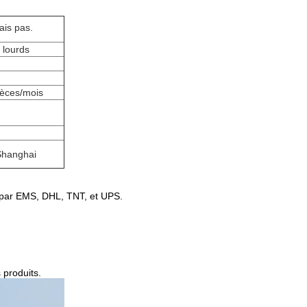
ais pas.
 lourds
èces/mois
Shanghai
 par EMS, DHL, TNT, et UPS.
 produits.