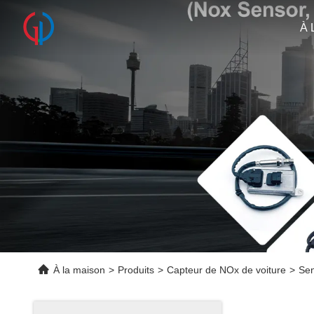
À 
À la maison
>
Produits
>
Capteur de NOx de voiture
>
Se