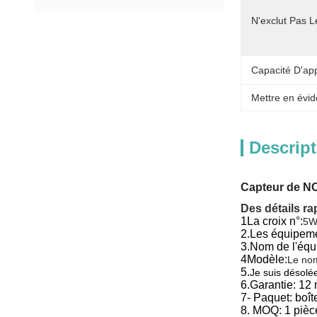
N'exclut Pas L
Capacité D'ap
Mettre en évid
Descript
Capteur de N
Des détails ra
1La croix n°:
5W
2.
Les équipeme
3.
Nom de l'équ
4Modèle:
Le nom
5.
Je suis désolée
6.
Garantie: 12
7- Paquet: boîte
8. MOQ: 1 pièc