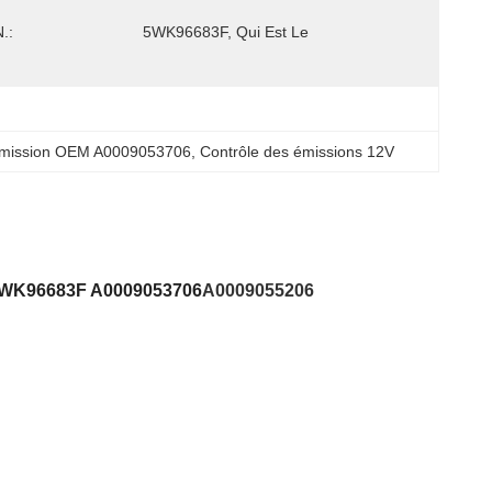
.:
5WK96683F, Qui Est Le
émission OEM A0009053706
, 
Contrôle des émissions 12V
5WK96683F A0009053706
A0009055206