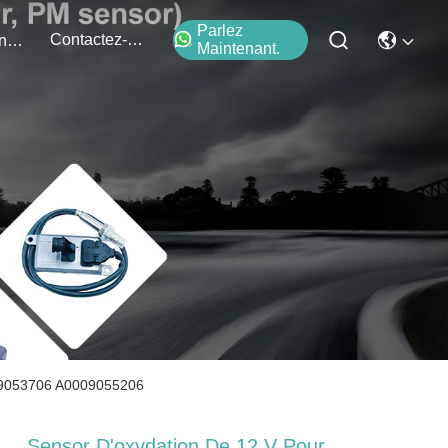
Parlez
Contactez-Nous
Événements
Maintenant.
09053706 A0009055206
Sensor D'oxydation De 12 V Pour