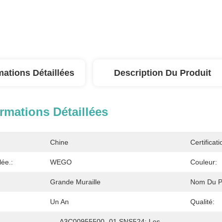
mations Détaillées
Description Du Produit
rmations Détaillées
Chine
Certificati
lée.:
WEGO
Couleur:
Grande Muraille
Nom Du Pr
Un An
Qualité:
A3C00955500- 01 SNS524: Les 