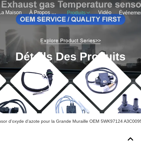
La Maison
À Propos De Nous
Vidéo
Produits
Détails Des Produits
sor d'oxyde d'azote pour la Grande Muraille OEM 5WK97124 A3C00