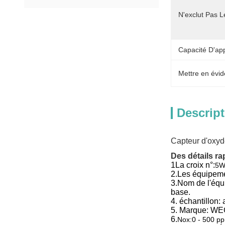
N'exclut Pas L
Capacité D'ap
Mettre en évid
Descript
Capteur d'oxy
Des détails ra
1La croix n°:
5W
2.
Les équipeme
3.
Nom de l'équ
base.
4. échantillon:
5. Marque: W
6.
Nox:0 - 500 p