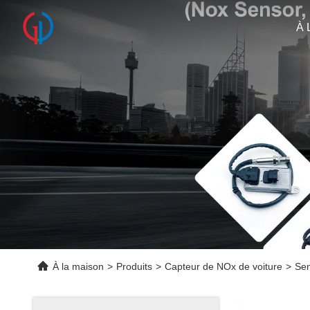
À 
À la maison
>
Produits
>
Capteur de NOx de voiture
>
Sen