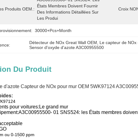
États Membres Doivent Fournir 
es Produits OEM.:
Croix NON
Des Informations Détaillées Sur 
Les Produi
provisionnement:
30000+Pcs+Month
Détecteur de NOx Great Wall OEM
, 
Le capteur de NOx 
ence:
Sensor d'oxyde d'azote A3C00955500
ion Du Produit
de d'azote Capteur de NOx pour mur OEM 5WK97124 A3C009
pides:
K97124
nts pour voitures:
Le grand mur
ipement:
A3C00955500- 01 SNS524: les États membres doivent fou
 acceptable
EGO
pm ou 0-1500 ppm