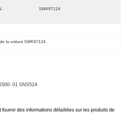
.:
5WK97124
de la voiture 5WK97124
, 
55500- 01 SNS524
rnir des informations détaillées sur les produits de